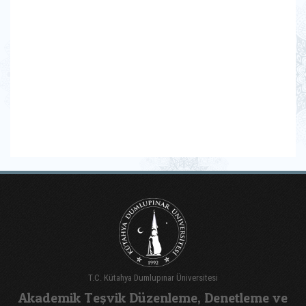
T.C. Kütahya Dumlupınar Üniversitesi
Akademik Teşvik Düzenleme, Denetleme ve