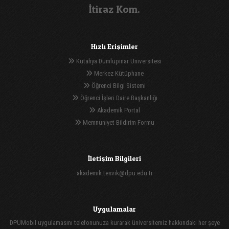
İtiraz Kom.
Hızlı Erişimler
Kütahya Dumlupınar Üniversitesi
Merkez Kütüphane
Öğrenci Bilgi Sistemi
Öğrenci İşleri Daire Başkanlığı
Akademik Portal
Memnuniyet Bildirim Formu
İletişim Bilgileri
akademik.tesvik@dpu.edu.tr
Uygulamalar
DPUMobil uygulamasını telefonunuza kurarak üniversitemiz hakkındaki her şeye