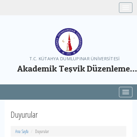
Toggle
T.C. KÜTAHYA DUMLUPINAR ÜNİVERSİTESİ
Akademik Teşvik Düzenleme,
Denetleme ve İtiraz Kom.
Toggl
Duyurular
Ana Sayfa
Duyurular