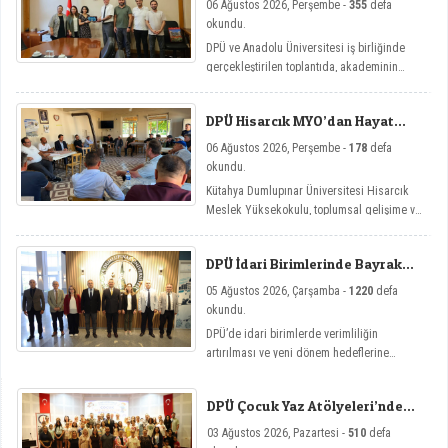
06 Ağustos 2026, Perşembe -
355
defa
Toplantısı
okundu.
DPÜ ve Anadolu Üniversitesi iş birliğinde
gerçekleştirilen toplantıda, akademinin
yenilikçi eğitim modellerine yönelik mikro
yeterlilik çalışmaları ele alındı.
DPÜ Hisarcık MYO’dan Hayat
Üniversitesi Etkinlikleri
06 Ağustos 2026, Perşembe -
178
defa
okundu.
Kütahya Dumlupınar Üniversitesi Hisarcık
Meslek Yüksekokulu, toplumsal gelişime ve
bireysel farkındalığa katkı sağlamayı
amaçlayan Hayat Üniversitesi: Eğitici
DPÜ İdari Birimlerinde Bayrak
Sohbetler etkinlik serisi kapsamında dört
Değişimi
önemli söyleşiye imza attı.
05 Ağustos 2026, Çarşamba -
1220
defa
okundu.
DPÜ’de idari birimlerde verimliliğin
artırılması ve yeni dönem hedeflerine
ulaşılması amacıyla görev değişim törenleri
düzenlendi.
DPÜ Çocuk Yaz Atölyeleri’nde
Dersler Başladı
03 Ağustos 2026, Pazartesi -
510
defa