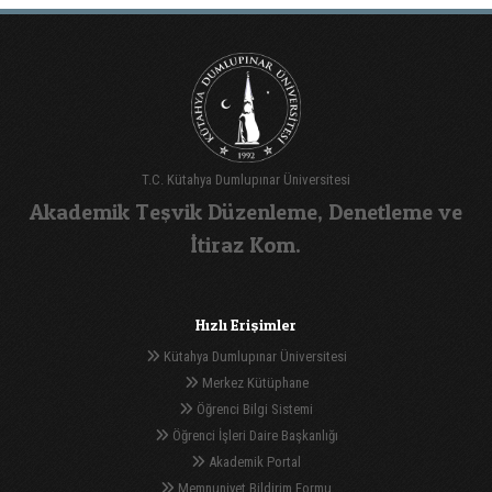
T.C. Kütahya Dumlupınar Üniversitesi
Akademik Teşvik Düzenleme, Denetleme ve
İtiraz Kom.
Hızlı Erişimler
Kütahya Dumlupınar Üniversitesi
Merkez Kütüphane
Öğrenci Bilgi Sistemi
Öğrenci İşleri Daire Başkanlığı
Akademik Portal
Memnuniyet Bildirim Formu