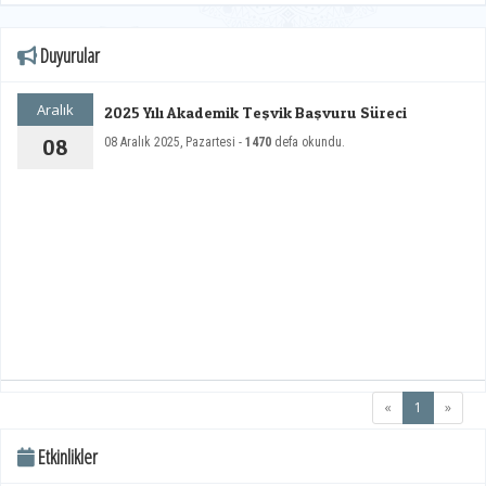
Duyurular
Aralık
2025 Yılı Akademik Teşvik Başvuru Süreci
08
08 Aralık 2025, Pazartesi -
1470
defa okundu.
(current)
«
1
»
Etkinlikler