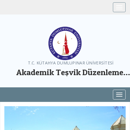
Toggle
T.C. KÜTAHYA DUMLUPINAR ÜNİVERSİTESİ
Akademik Teşvik Düzenleme,
Denetleme ve İtiraz Kom.
Toggl
Previous
Next