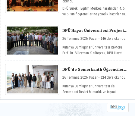
okundu.
DPÜ Sürekli Eğitim Merkezi tarafından 4. 5.
ve 6. sınıf öğrencilerine yönelik hazırlanan
ve çocukların yaz tatillerini hem eğlenceli
hem de nitelikli gelişim atölyeleriyle
DPÜ Hayat Üniversitesi Projesi
değerlendirmelerini amaçlayan DPÜ Çocuk
Hisarcık’ta
Yaz Atölyeleri programı, düzenlenen açılış
26 Temmuz 2026, Pazar -
646
defa okundu.
töreniyle eğitimlerine başladı.
Kütahya Dumlupınar Üniversitesi Rektörü
Prof. Dr. Süleyman Kızıltoprak, DPÜ Hayat
Üniversitesi projesi kapsamında Hisarcık’ın
Hasanlar köyünde düzenlenen etkinliğe
DPÜ’de Semerkantlı Öğrencilere
katılarak vatandaşlarla buluştu.
Yaz Okulu
26 Temmuz 2026, Pazar -
624
defa okundu.
Kütahya Dumlupınar Üniversitesi ile
Semerkant Devlet Mimarlık ve İnşaat
Mühendisliği Üniversitesi arasında hayata
geçirilen iş birliği kapsamında misafir
öğrenciler yaz okulunda ağırlanıyor.